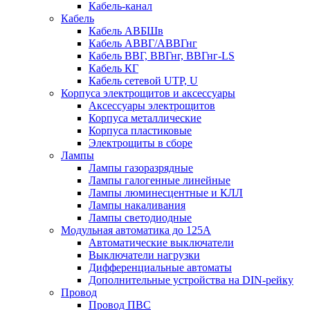
Кабель-канал
Кабель
Кабель АВБШв
Кабель АВВГ/АВВГнг
Кабель ВВГ, ВВГнг, ВВГнг-LS
Кабель КГ
Кабель сетевой UTP, U
Корпуса электрощитов и аксессуары
Аксессуары электрощитов
Корпуса металлические
Корпуса пластиковые
Электрощиты в сборе
Лампы
Лампы газоразрядные
Лампы галогенные линейные
Лампы люминесцентные и КЛЛ
Лампы накаливания
Лампы светодиодные
Модульная автоматика до 125А
Автоматические выключатели
Выключатели нагрузки
Дифференциальные автоматы
Дополнительные устройства на DIN-рейку
Провод
Провод ПВС